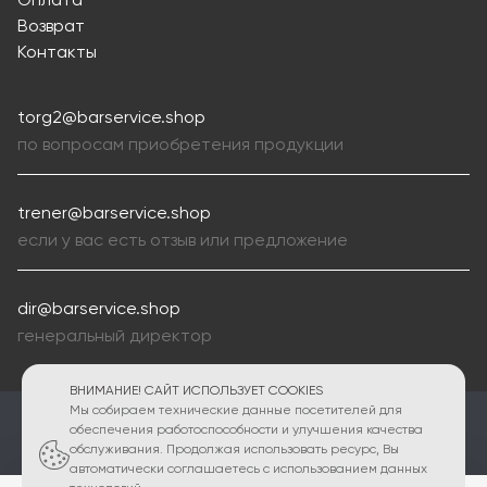
Оплата
Возврат
Контакты
torg2@barservice.shop
по вопросам приобретения продукции
trener@barservice.shop
если у вас есть отзыв или предложение
dir@barservice.shop
генеральный директор
ВНИМАНИЕ! САЙТ ИСПОЛЬЗУЕТ COOKIES
Мы собираем технические данные посетителей для
ПОЛИТИКА КОНФИДЕНЦИАЛЬНОСТИ
обеспечения работоспособности и улучшения качества
обслуживания. Продолжая использовать ресурс, Вы
2010 - 2026 © Интернет магазин Bar Service shop
автоматически соглашаетесь с использованием данных